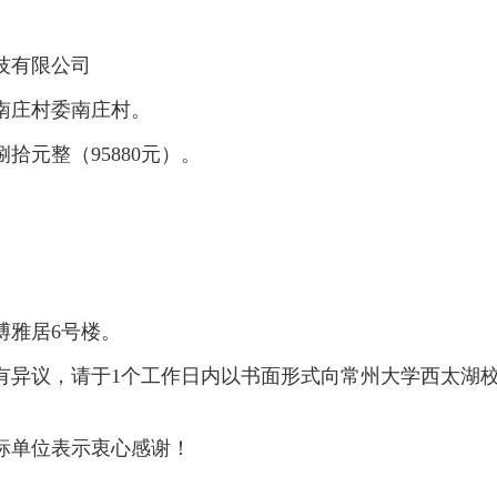
技有限公司
南庄村委南庄村。
捌拾元整（
95880
元）。
博雅居
6
号楼。
有异议，请于
1
个工作日内以书面形式向常州大学西太湖
标单位表示衷心感谢！